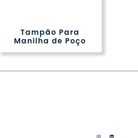
Tampão Para
Manilha de Poço
CONTATO
e
(61) 3585-1212
vendas@premoldadobrasil.com.br
SDMC 03 - Ceilândia, Brasília - DF