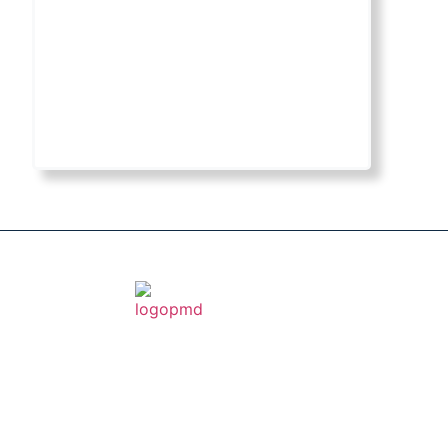
ACESSO RÁPIDO
Falar com especialista
Nos envie uma mensag
Fazer orçamento